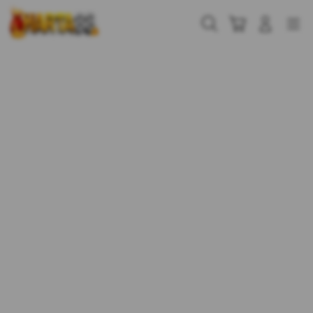
Skip
to
Cari
Troli
Login
Navigation
content