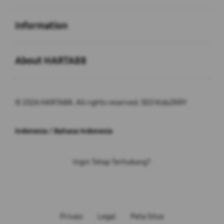
Buka
Information
Buka
About HARTA88
© 2026 HARTA88. All rights reserved. SEO KidsZKRY
Indonesia / Bahasa Indonesia
Ingin Tetap Terhubung?
Privasi
Legal
Peta Situs