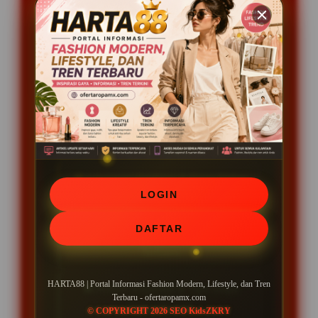
Pelayanan
24 Jam
Fashion, Lifestyle, Inspirasi, Beauty
Platform
& Tren Modern
FITUR UNGGULAN
🟨 Informasi Fashion & Gaya Hidup
LOGIN
Modern
DAFTAR
🟩 Update Tren Fashion dan Lifestyle
Terbaru
HARTA88 | Portal Informasi Fashion Modern, Lifestyle, dan Tren
🟦 Artikel Inspiratif & Tips Gaya
Terbaru - ofertaropamx.com
Hidup Positif
© COPYRIGHT 2026 SEO KidsZKRY